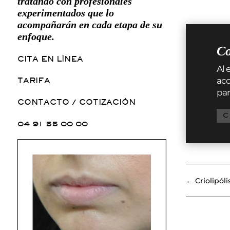
tratando con profesionales
experimentados que lo
acompañarán en cada etapa de su
enfoque.
Co
CITA EN LÍNEA
Al 
aco
TARIFA
par
CONTACTO / COTIZACIÓN
C
04 91 55 00 00
←
Criolipól