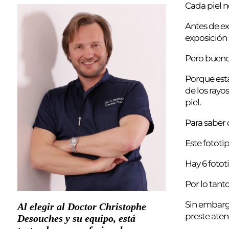
Cada piel n
Antes de ex
exposición 
Pero bueno,
Porque esta
de los rayo
piel.
Para saber 
Este fototi
Hay 6 fotot
Por lo tant
Sin embargo
Al elegir al Doctor Christophe
preste aten
Desouches y su equipo, está