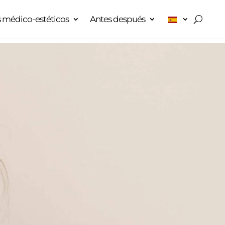
 médico-estéticos
Antes después