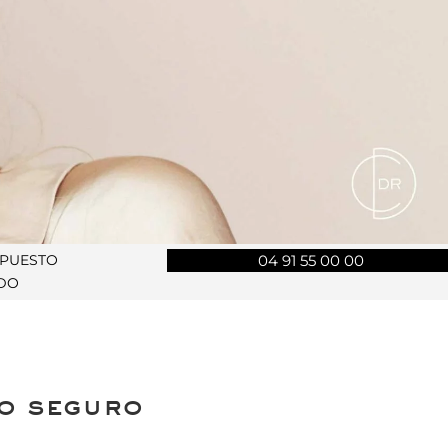
UPUESTO
04 91 55 00 00
DO
no seguro