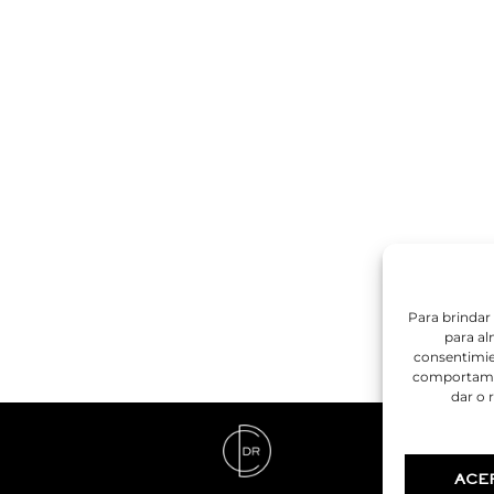
Para brindar
para al
consentimie
comportamien
dar o 
ACE