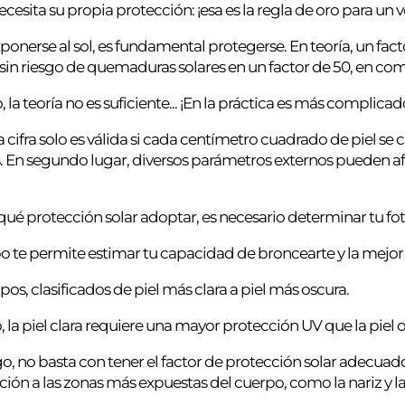
ecesita su propia protección: ¡esa es la regla de oro para un v
ponerse al sol, es fundamental protegerse. En teoría, un fa
sin riesgo de quemaduras solares en un factor de 50, en com
 la teoría no es suficiente... ¡En la práctica es más complicad
 cifra solo es válida si cada centímetro cuadrado de piel se
s. En segundo lugar, diversos parámetros externos pueden afec
qué protección solar adoptar, es necesario determinar tu fot
po te permite estimar tu capacidad de broncearte y la mejo
ipos, clasificados de piel más clara a piel más oscura.
o, la piel clara requiere una mayor protección UV que la piel 
, no basta con tener el factor de protección solar adecuad
ción a las zonas más expuestas del cuerpo, como la nariz y la