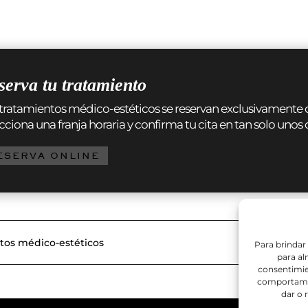
serva tu tratamiento
tratamientos médico-estéticos se reservan exclusivamente onli
cciona una franja horaria y confirma tu cita en tan solo unos c
ESERVA ONLINE
tos médico-estéticos
Para brindar
para al
consentimie
comportamien
dar o 