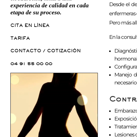
Desde el de
experiencia de calidad en cada
etapa de su proceso.
enfermeras 
Pero más al
CITA EN LÍNEA
En la consul
TARIFA
Diagnósti
CONTACTO / COTIZACIÓN
hormonal
04 91 55 00 00
Configura
Manejo de
necesario
Contr
Embarazo 
Exposició
Tratamient
Lesiones c