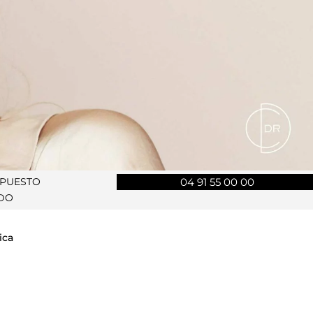
UPUESTO
04 91 55 00 00
DO
ica