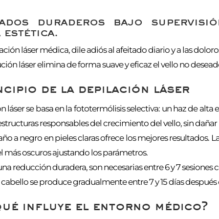
ados duraderos bajo supervisió
 estética.
ación láser médica, dile adiós al afeitado diario y a las dolor
ción láser elimina de forma suave y eficaz el vello no desea
ncipio de la depilación láser
n láser se basa en la fototermólisis selectiva: un haz de alta 
 estructuras responsables del crecimiento del vello, sin dañar 
taño a negro en pieles claras ofrece los mejores resultados. 
el más oscuros ajustando los parámetros.
una reducción duradera, son necesarias entre 6 y 7 sesiones 
l cabello se produce gradualmente entre 7 y 15 días después 
ué influye el entorno médico?