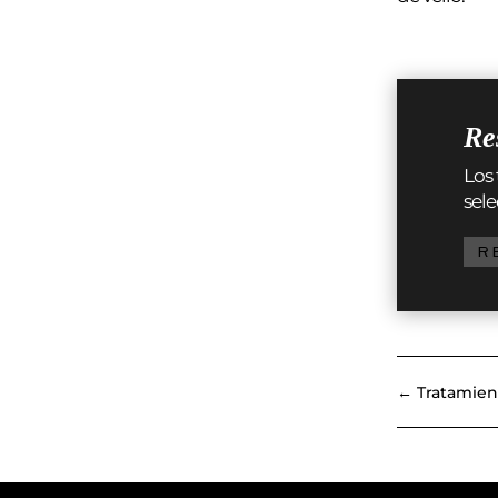
Re
Los 
sele
R
←
Tratamien