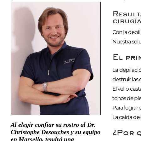
Result
cirugía
Con la depil
Nuestra solu
El pri
La depilació
destruir las
El vello cas
tonos de pi
Para lograr 
La caída de
Al elegir confiar su rostro al Dr.
¿Por q
Christophe Desouches y su equipo
en Marsella, tendrá una