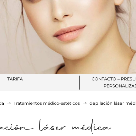
TARIFA
CONTACTO – PRES
PERSONALIZA
da
Tratamientos médico-estéticos
depilación láser méd
$
$
lación láser médica