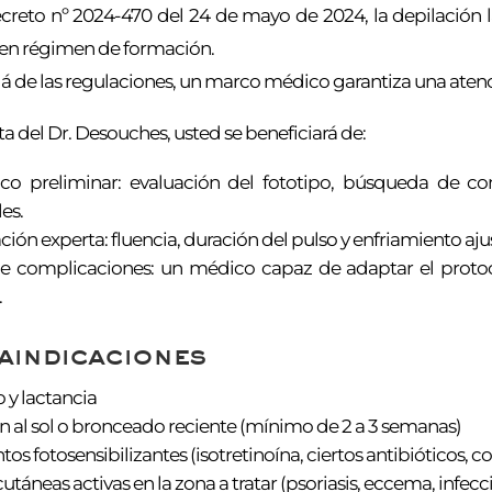
creto nº 2024-470 del 24 de mayo de 2024, la depilación lás
en régimen de formación.
lá de las regulaciones, un marco médico garantiza una atenc
ta del Dr. Desouches, usted se beneficiará de:
co preliminar: evaluación del fototipo, búsqueda de con
es.
ción experta: fluencia, duración del pulso y enfriamiento aj
 complicaciones: un médico capaz de adaptar el protoco
.
aindicaciones
y lactancia
n al sol o bronceado reciente (mínimo de 2 a 3 semanas)
os fotosensibilizantes (isotretinoína, ciertos antibióticos, c
utáneas activas en la zona a tratar (psoriasis, eccema, infecc