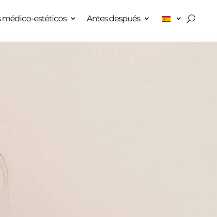
 médico-estéticos
Antes después