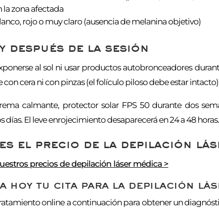
n la zona afectada
lanco, rojo o muy claro (ausencia de melanina objetivo)
y después de la sesión
ponerse al sol ni usar productos autobronceadores durante 2
 con cera ni con pinzas (el folículo piloso debe estar intacto)
ema calmante, protector solar FPS 50 durante dos seman
 días. El leve enrojecimiento desaparecerá en 24 a 48 horas
es el precio de la depilación lá
estros precios de depilación láser médica >
 hoy tu cita para la depilación lás
tratamiento online a continuación para obtener un diagnós