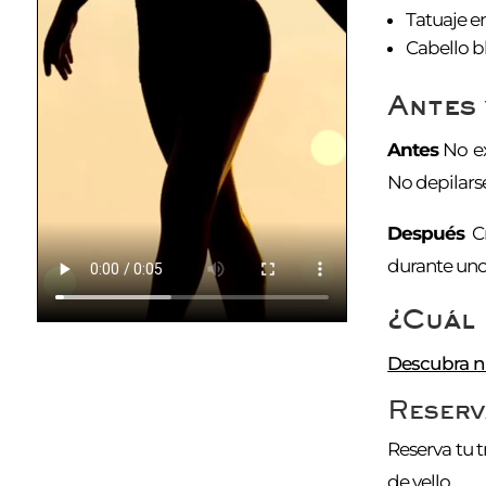
Tatuaje e
Cabello b
Antes 
Antes
No ex
No depilarse
Después
Cr
durante unos
¿Cuál 
Descubra nu
Reserva
Reserva tu 
de vello.