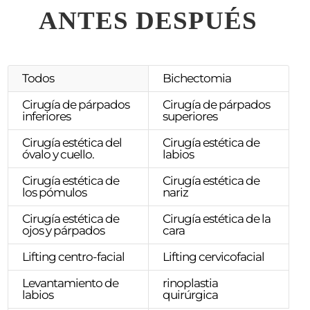
ANTES DESPUÉS
Todos
Bichectomia
Cirugía de párpados
Cirugía de párpados
inferiores
superiores
Cirugía estética del
Cirugía estética de
óvalo y cuello.
labios
Cirugía estética de
Cirugía estética de
los pómulos
nariz
Cirugía estética de
Cirugía estética de la
ojos y párpados
cara
Lifting centro-facial
Lifting cervicofacial
Levantamiento de
rinoplastia
labios
quirúrgica