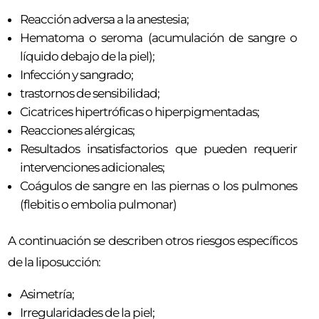
Reacción adversa a la anestesia;
Hematoma o seroma (acumulación de sangre o
líquido debajo de la piel);
Infección y sangrado;
trastornos de sensibilidad;
Cicatrices hipertróficas o hiperpigmentadas;
Reacciones alérgicas;
Resultados insatisfactorios que pueden requerir
intervenciones adicionales;
Coágulos de sangre en las piernas o los pulmones
(flebitis o embolia pulmonar)
A continuación se describen otros riesgos específicos
de la liposucción:
Asimetría;
Irregularidades de la piel;