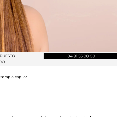
UPUESTO
04 91 55 00 00
DO
terapia capilar