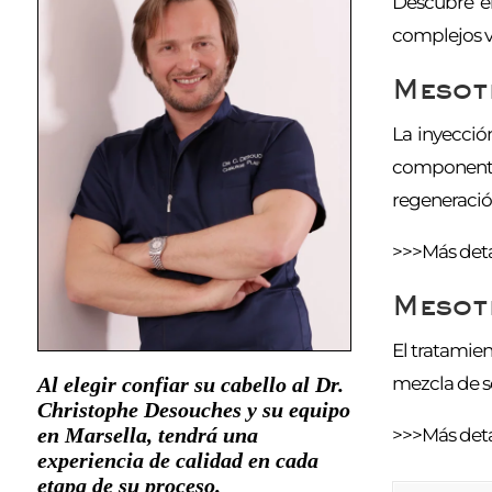
Descubre el
complejos vi
Mesote
La inyecció
componentes
regeneració
>>>Más deta
Mesote
El tratamien
Al elegir confiar su cabello al Dr.
mezcla de so
Christophe Desouches y su equipo
en Marsella, tendrá una
>>>Más deta
experiencia de calidad en cada
etapa de su proceso.