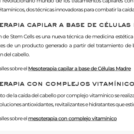
 revolucionario mundo de los tratamientos capilares co
tamínicos, dos técnicas innovadoras para combatir la caída 
rapia capilar a base de células
n de Stem Cells es una nueva técnica de medicina estética 
 de un producto generado a partir del tratamiento de bi
n del cabello.
lles sobre el
Mesoterapia capilar a base de Células Madre
rapia con complejos vitamínic
to de la caída del cabello por complejo vitamínico se reali
luciones antioxidantes, revitalizantes e hidratantes que est
lles sobre el
mesoterapia con complejo vitamínico