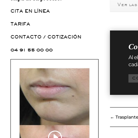
Ver las
CITA EN LÍNEA
TARIFA
CONTACTO / COTIZACIÓN
Co
04 91 55 00 00
Al e
cad
C
←
Trasplant