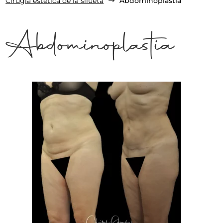
Cirugía estética de la silueta
Abdominoplastia
$
Abdominoplastia