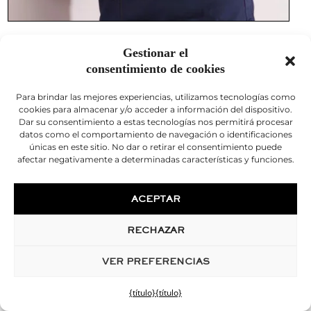
Al elegir confiar su rostro al Dr. Christophe
Gestionar el
Desouches y su equipo en Marsella, tendrá una
consentimiento de cookies
experiencia de calidad en cada etapa de su
proceso.
Para brindar las mejores experiencias, utilizamos tecnologías como
cookies para almacenar y/o acceder a información del dispositivo.
Dar su consentimiento a estas tecnologías nos permitirá procesar
CITA EN LÍNEA
datos como el comportamiento de navegación o identificaciones
únicas en este sitio. No dar o retirar el consentimiento puede
afectar negativamente a determinadas características y funciones.
TARIFA
ACEPTAR
CONTACTO / COTIZACIÓN
RECHAZAR
04 91 55 00 00
VER PREFERENCIAS
{título}
{título}