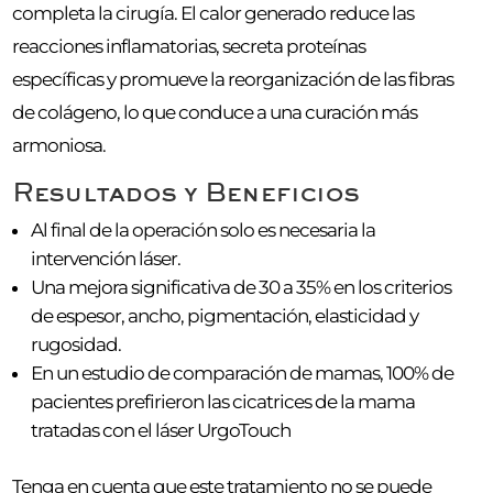
completa la cirugía. El calor generado reduce las
reacciones inflamatorias, secreta proteínas
específicas y promueve la reorganización de las fibras
de colágeno, lo que conduce a una curación más
armoniosa.
Resultados y Beneficios
Al final de la operación solo es necesaria la
intervención láser.
Una mejora significativa de 30 a 35% en los criterios
de espesor, ancho, pigmentación, elasticidad y
rugosidad.
En un estudio de comparación de mamas, 100% de
pacientes prefirieron las cicatrices de la mama
tratadas con el láser UrgoTouch
Tenga en cuenta que este tratamiento no se puede