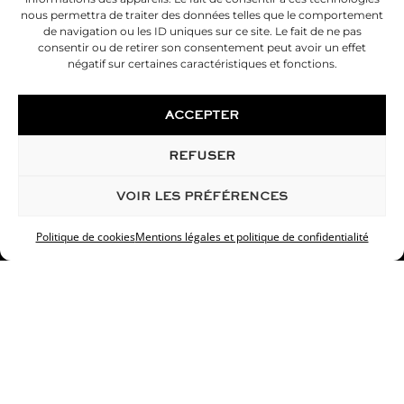
nous permettra de traiter des données telles que le comportement
de navigation ou les ID uniques sur ce site. Le fait de ne pas
consentir ou de retirer son consentement peut avoir un effet
négatif sur certaines caractéristiques et fonctions.
Injection d’acide hyaluronique cernes
ACCEPTER
REFUSER
1
2
3
4
Prochaine
VOIR LES PRÉFÉRENCES
Politique de cookies
Mentions légales et politique de confidentialité
© 2026 Desouches Chirurgien Esthétique
Mentions légales