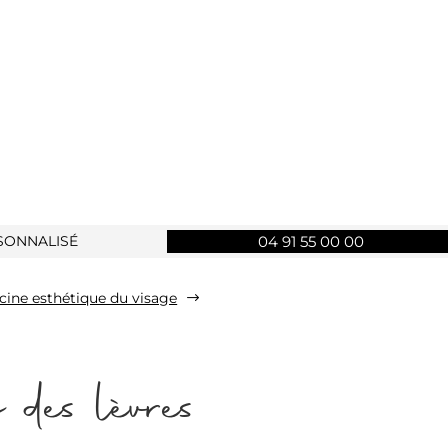
SONNALISÉ
04 91 55 00 00
ine esthétique du visage
$
es lèvres