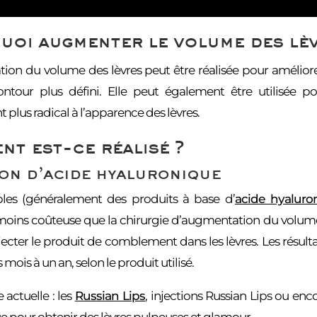
oi augmenter le volume des lèv
ion du volume des lèvres peut être réalisée pour améliorer
ontour plus défini. Elle peut également être utilisée 
plus radical à l’apparence des lèvres.
t est-ce réalisé ?
ion d’acide hyaluronique
bles (généralement des produits à base d’
acide hyaluro
moins coûteuse que la chirurgie d’augmentation du volume de
njecter le produit de comblement dans les lèvres. Les résu
mois à un an, selon le produit utilisé.
actuelle : les
Russian Lips
, injections Russian Lips ou enc
e pour obtenir des lèvres pulpeuses et glamour.