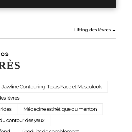
Lifting des lèvres
→
TOS
PRÈS
Jawline Contouring, Texas Face et Masculook
es lèvres
rides
Médecine esthétique du menton
du contour des yeux
ofond
Produits de comblement