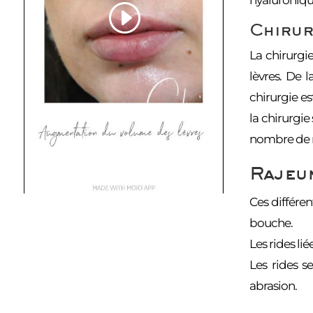
Chirur
La chirurgi
lèvres. De 
chirurgie es
la chirurgie
nombre de ri
Rajeun
Ces différen
bouche.
Les rides li
Les rides s
abrasion.