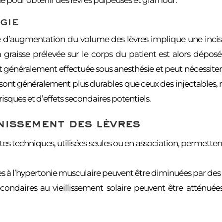
gie
e d’augmentation du volume des lèvres implique une incisi
la graisse prélevée sur le corps du patient est alors dépo
t généralement effectuée sous anesthésie et peut nécessiter 
 sont généralement plus durables que ceux des injectables, 
sques et d’effets secondaires potentiels.
issement des lèvres
tes techniques, utilisées seules ou en association, permette
ées à l’hypertonie musculaire peuvent être diminuées par des 
econdaires au vieillissement solaire peuvent être atténu