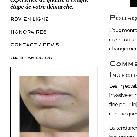
étape de votre démarche.
Pourqu
RDV EN LIGNE
L’augmentat
HONORAIRES
créer un c
CONTACT / DEVIS
changement 
04 91 55 00 00
Commen
Inject
Les injecta
invasive et 
fine pour i
de quelques 
La tendance 
hyaluroniqu