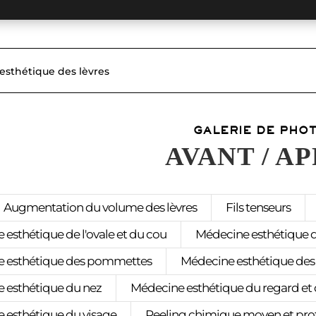
 esthétique des lèvres
GALERIE DE PHO
AVANT / A
Augmentation du volume des lèvres
Fils tenseurs
esthétique de l'ovale et du cou
Médecine esthétique d
 esthétique des pommettes
Médecine esthétique des 
 esthétique du nez
Médecine esthétique du regard et 
 esthétique du visage
Peeling chimique moyen et pr