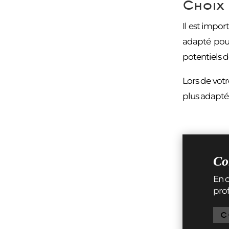
Choix 
Il est impor
adapté pour
potentiels 
Lors de vot
plus adapté 
Co
En c
pro
C