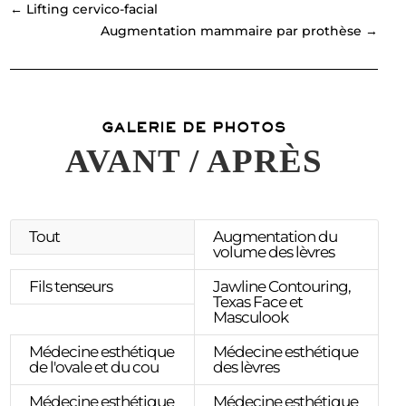
←
Lifting cervico-facial
Augmentation mammaire par prothèse
→
GALERIE DE PHOTOS
AVANT / APRÈS
Tout
Augmentation du
volume des lèvres
Fils tenseurs
Jawline Contouring,
Texas Face et
Masculook
Médecine esthétique
Médecine esthétique
de l'ovale et du cou
des lèvres
Médecine esthétique
Médecine esthétique