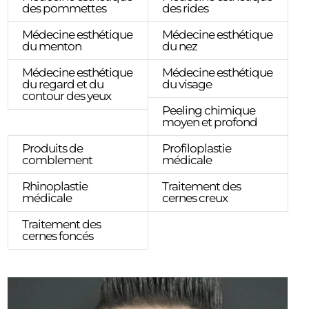
des pommettes
des rides
Médecine esthétique
Médecine esthétique
du menton
du nez
Médecine esthétique
Médecine esthétique
du regard et du
du visage
contour des yeux
Peeling chimique
moyen et profond
Produits de
Profiloplastie
comblement
médicale
Rhinoplastie
Traitement des
médicale
cernes creux
Traitement des
cernes foncés