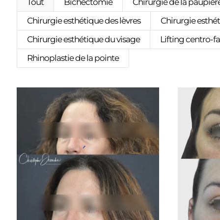
Tout
Bichectomie
Chirurgie de la paupière
Chirurgie esthétique des lèvres
Chirurgie esth
Chirurgie esthétique du visage
Lifting centro-fa
Rhinoplastie de la pointe