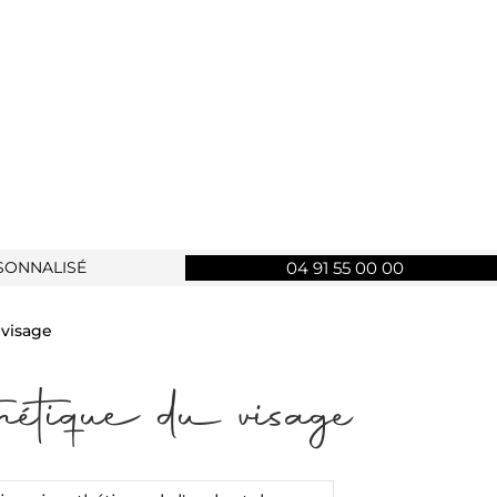
SONNALISÉ
04 91 55 00 00
 visage
hétique du visage