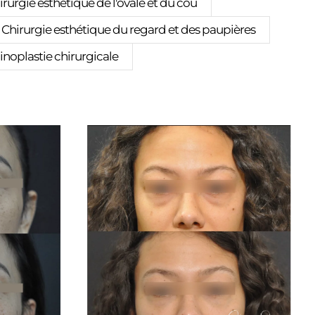
irurgie esthétique de l'ovale et du cou
Chirurgie esthétique du regard et des paupières
inoplastie chirurgicale