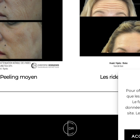
Peeling moyen
Les rides du fro
Pour of
que les
Le f
données
site. L
AC