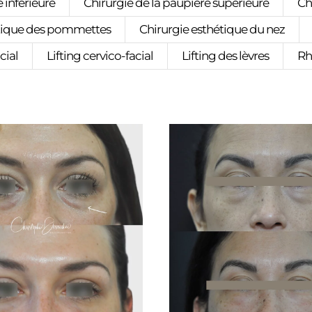
 inférieure
Chirurgie de la paupière supérieure
Ch
étique des pommettes
Chirurgie esthétique du nez
cial
Lifting cervico-facial
Lifting des lèvres
Rh