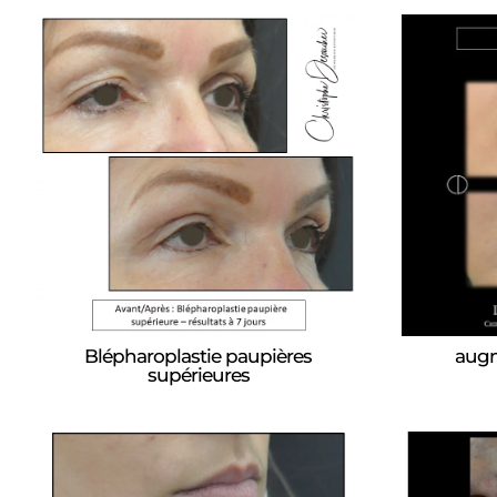
Blépharoplastie paupières
augm
supérieures