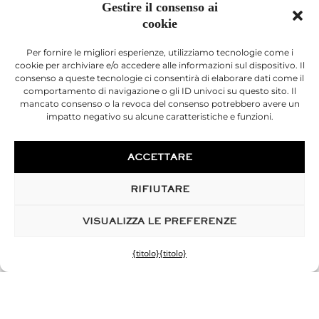
Gestire il consenso ai
cookie
Per fornire le migliori esperienze, utilizziamo tecnologie come i
cookie per archiviare e/o accedere alle informazioni sul dispositivo. Il
consenso a queste tecnologie ci consentirà di elaborare dati come il
comportamento di navigazione o gli ID univoci su questo sito. Il
mancato consenso o la revoca del consenso potrebbero avere un
impatto negativo su alcune caratteristiche e funzioni.
Scegliendo di affidare il tuo intervento al Dr.
ACCETTARE
Christophe Desouches e al suo team a
Marsiglia, vivrai un'esperienza di qualità in
RIFIUTARE
ogni fase del tuo processo.
VISUALIZZA LE PREFERENZE
APPUNTAMENTO IN LINEA
{titolo}
{titolo}
COMMISSIONI