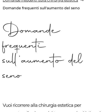
Domande frequenti sulla chirurgia estetica
$
Domande frequenti sull'aumento del seno
Domande
frequenti
sull'aumento del
seno
Vuoi ricorrere alla chirurgia estetica per