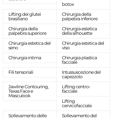
botox
Lifting dei glutei
Chirurgia della
brasiliano
palpebra inferiore
Chirurgia della
Chirurgia estetica
palpebra superiore
della silhouette
Chirurgia estetica del
Chirurgia estetica del
seno
viso
Chirurgia intima
Chirurgia plastica
facciale
Fili tensoriali
Intussuscezione del
capezzolo
Jawline Contouring,
Lifting centro-
Texas Face e
facciale
Masculook
Lifting
cervicofacciale
Sollevamento delle
Sollevamento del