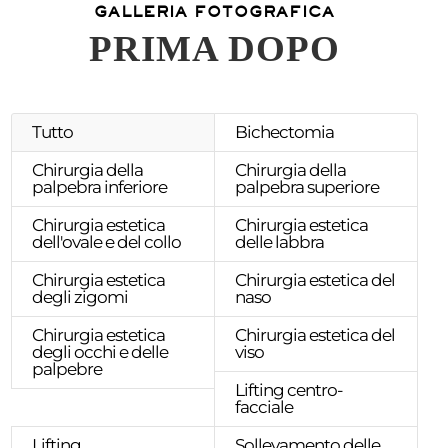
GALLERIA FOTOGRAFICA
PRIMA DOPO
Tutto
Bichectomia
Chirurgia della
Chirurgia della
palpebra inferiore
palpebra superiore
Chirurgia estetica
Chirurgia estetica
dell'ovale e del collo
delle labbra
Chirurgia estetica
Chirurgia estetica del
degli zigomi
naso
Chirurgia estetica
Chirurgia estetica del
degli occhi e delle
viso
palpebre
Lifting centro-
facciale
Lifting
Sollevamento delle