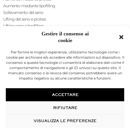
Aumento mediante lipofilling
Sollevamento del seno
Lifting del seno e protesi
Lifting seno e lipofilling
Riduzione del capezzolo
Gestire il consenso ai
Intussuscezione del capezzolo
cookie
Aumento ascellare
Per fornire le migliori esperienze, utilizziamo tecnologie come i
CHIRURGIA INTIMA
cookie per archiviare e/o accedere alle informazioni sul dispositivo. Il
consenso a queste tecnologie ci consentirà di elaborare dati come il
genere maschile
comportamento di navigazione o gli ID univoci su questo sito. Il
Allungamento del pene
mancato consenso o la revoca del consenso potrebbero avere un
Ispessimento del pene
impatto negativo su alcune caratteristiche e funzioni.
Acido ialuronico
Sollevamento dello scroto
ACCETTARE
sesso femminile
Ninfoplastica
RIFIUTARE
CHIRURGIA DELLA SILUETTA
VISUALIZZA LE PREFERENZE
Liposuzione del ventre