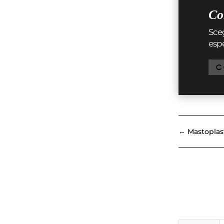
Con
Sceg
espe
C
←
Mastoplas