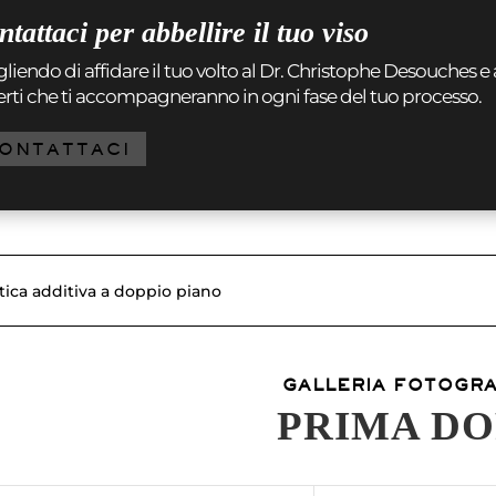
tattaci per abbellire il tuo viso
liendo di affidare il tuo volto al Dr. Christophe Desouches e 
rti che ti accompagneranno in ogni fase del tuo processo.
ONTATTACI
tica additiva a doppio piano
GALLERIA FOTOGR
PRIMA D