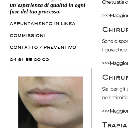
Che tu stia 
un'esperienza di qualità in ogni
fase del tuo processo.
>>>Maggiori
APPUNTAMENTO IN LINEA
Chirur
COMMISSIONI
Sono dispon
CONTATTO / PREVENTIVO
figura che d
04 91 55 00 00
>>>Maggiori
Chirur
Sia per gli
nell'intimità
>>>Maggiori
Trapia