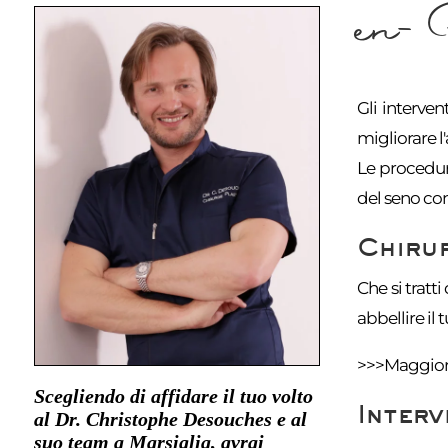
en-
Gli interven
migliorare l
Le procedur
del seno con 
Chirur
Che si tratti
abbellire il t
>>>Maggiori
Scegliendo di affidare il tuo volto
Interv
al Dr. Christophe Desouches e al
suo team a Marsiglia, avrai