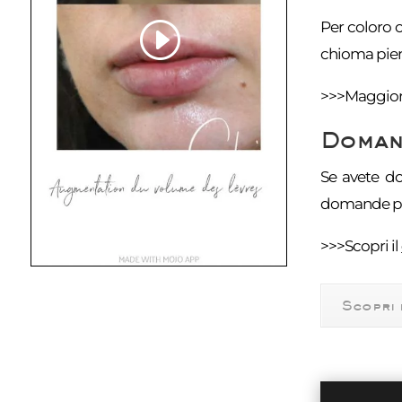
Per coloro c
chioma pien
>>>Maggiori
Domand
Se avete do
domande più
>>>Scopri il
Scopri 