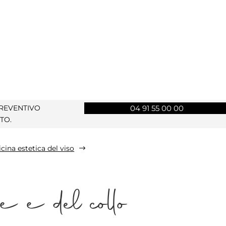
PREVENTIVO
04 91 55 00 00
TO.
cina estetica del viso
$
e e del collo