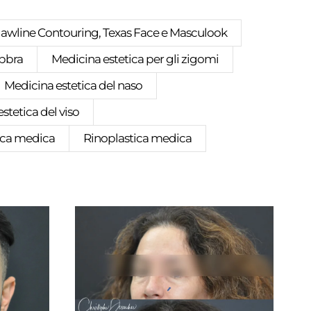
Jawline Contouring, Texas Face e Masculook
abbra
Medicina estetica per gli zigomi
Medicina estetica del naso
stetica del viso
tica medica
Rinoplastica medica