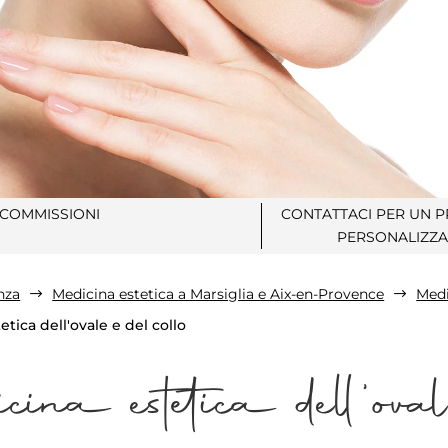
COMMISSIONI
CONTATTACI PER UN 
PERSONALIZZA
nza
Medicina estetica a Marsiglia e Aix-en-Provence
Medi
$
$
tica dell'ovale e del collo
cina estetica dell'oval