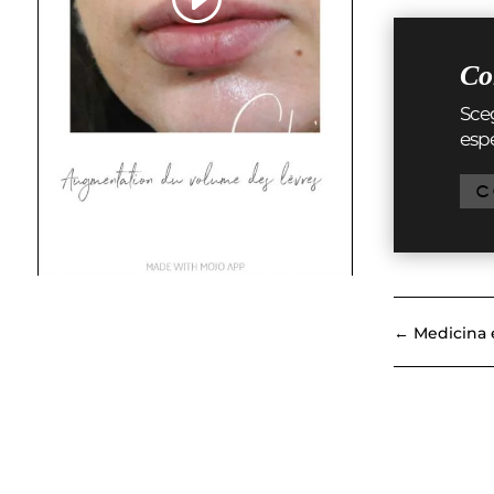
Con
Sceg
espe
C
←
Medicina e