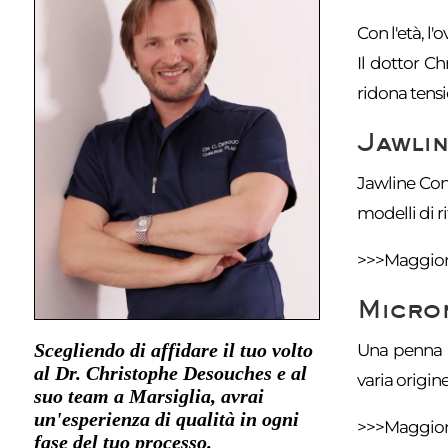
Con l'età, l'
Il dottor Ch
ridona tensio
Jawlin
Jawline Cont
modelli di r
>>>
Maggiori
Micron
Scegliendo di affidare il tuo volto
Una penna ri
al Dr. Christophe Desouches e al
varia origine
suo team a Marsiglia, avrai
un'esperienza di qualità in ogni
>>>
Maggiori
fase del tuo processo.