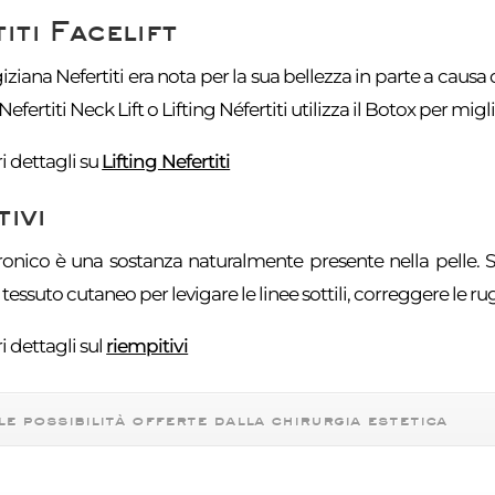
iti Facelift
iziana Nefertiti era nota per la sua bellezza in parte a causa
Nefertiti Neck Lift o Lifting Néfertiti utilizza il Botox per mig
 dettagli su
Lifting Nefertiti
tivi
uronico è una sostanza naturalmente presente nella pelle. 
l tessuto cutaneo per levigare le linee sottili, correggere le r
 dettagli sul
riempitivi
le possibilità offerte dalla chirurgia estetica