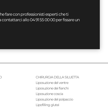
e fare con professionisti esperti che ti
ontattarci allo 04 91 55 00 00 per fissare un
O
CHIRURGIA DELLA SILUETTA
Liposuzione del ventre
Liposuzione dei fianchi
Liposuzione coscia
Liposuzione del polpaccio
Lipofilling glutei