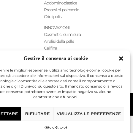
Addominoplastica
Protesi di polpaccio
Criolipolisi
INNOVAZIONI
Cosmetici su misura
Analisi della pelle
Cellfina
HIFU
Gestire il consenso ai cookie
ORIGINE
Simulatore 3D
ornire le migliori esperienze, utilizziamo tecnologie come i cookie per
are e/o accedere alle informazioni sul dispositivo. Il consenso a queste
cnologie ci consentirà di elaborare dati come il comportamento di
zione o gli ID univoci su questo sito. Il mancato consenso o la revoca
del consenso potrebbero avere un impatto negativo su alcune
caratteristiche e funzioni.
Avviso legale
ETTARE
RIFIUTARE
VISUALIZZA LE PREFERENZE
na estetica. È iscritto all'Albo dei Medici delle
{titolo}
{titolo}
9395