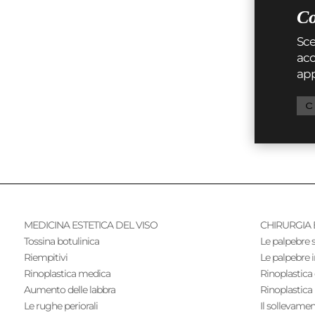
Co
Sce
acc
ap
C
MEDICINA ESTETICA DEL VISO
CHIRURGIA 
Tossina botulinica
Le palpebre 
Riempitivi
Le palpebre i
Rinoplastica medica
Rinoplastica
Aumento delle labbra
Rinoplastica
Le rughe periorali
Il sollevamen