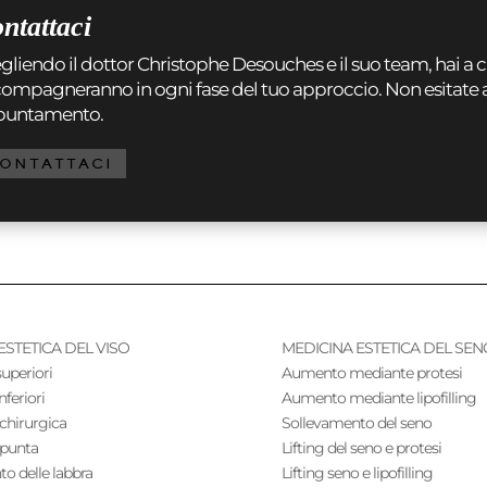
ntattaci
gliendo il dottor Christophe Desouches e il suo team, hai a ch
ompagneranno in ogni fase del tuo approccio. Non esitate a c
puntamento.
ONTATTACI
ESTETICA DEL VISO
MEDICINA ESTETICA DEL SEN
superiori
Aumento mediante protesi
nferiori
Aumento mediante lipofilling
 chirurgica
Sollevamento del seno
 punta
Lifting del seno e protesi
to delle labbra
Lifting seno e lipofilling