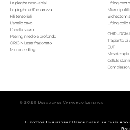
Le pieghe naso-labiali
Lifting centr
Le pieghe dell'amarezza
Micro lipofill
Fili tensoriali
Bichectomi
L'anello cavo
Lifting collo 
L'anello scuro
CHIRURGIA 
Peeling medio e profondo
Trapianto di 
ORIGIN Laser frazionato
EUF
Microneedling
Mesoterapia
Cellule stami
Complesso v
© 2026 Desouches Chirurgo Estetico
Il dottor Christophe Desouches è un chirurgo est
Bou