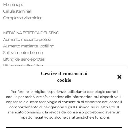
Mesoterapia
Cellule staminali
Complesso vitaminico
MEDICINA ESTETICA DEL SENO
Aumento mediante protesi
Aumento mediante lipofilling
Sollevamento del seno
Lifting del seno e protesi
Lifting seno e lipofilling
Riduzione del capezzolo
Gestire il consenso ai
Intussuscezione del capezzolo
cookie
Aumento ascellare
Per fornire le migliori esperienze, utilizziamo tecnologie come i
CHIRURGIA INTIMA
cookie per archiviare e/o accedere alle informazioni sul dispositivo. Il
consenso a queste tecnologie ci consentirà di elaborare dati come il
genere maschile
comportamento di navigazione o gli ID univoci su questo sito. Il
Allungamento del pene
mancato consenso o la revoca del consenso potrebbero avere un
Ispessimento del pene
impatto negativo su alcune caratteristiche e funzioni.
Acido ialuronico