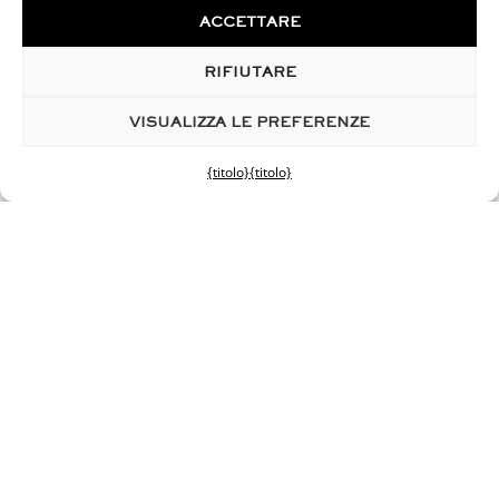
Sollevamento dello scroto
ACCETTARE
sesso femminile
Ninfoplastica
RIFIUTARE
CHIRURGIA DELLA SILUETTA
VISUALIZZA LE PREFERENZE
Liposuzione del ventre
Liposuzione dei fianchi
{titolo}
{titolo}
Liposuzione coscia
Liposuzione del polpaccio
Lipofilling glutei
Addominoplastica
Protesi di polpaccio
Criolipolisi
INNOVAZIONI
Cosmetici su misura
Analisi della pelle
Cellfina
HIFU
ORIGINE