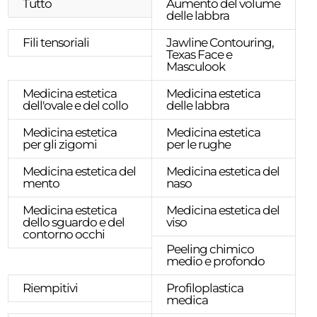
Tutto
Aumento del volume
delle labbra
Fili tensoriali
Jawline Contouring,
Texas Face e
Masculook
Medicina estetica
Medicina estetica
dell'ovale e del collo
delle labbra
Medicina estetica
Medicina estetica
per gli zigomi
per le rughe
Medicina estetica del
Medicina estetica del
mento
naso
Medicina estetica
Medicina estetica del
dello sguardo e del
viso
contorno occhi
Peeling chimico
medio e profondo
Riempitivi
Profiloplastica
medica