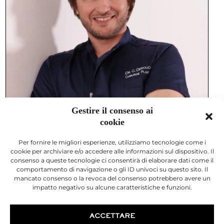
Gestire il consenso ai
cookie
Per fornire le migliori esperienze, utilizziamo tecnologie come i
cookie per archiviare e/o accedere alle informazioni sul dispositivo. Il
consenso a queste tecnologie ci consentirà di elaborare dati come il
comportamento di navigazione o gli ID univoci su questo sito. Il
mancato consenso o la revoca del consenso potrebbero avere un
impatto negativo su alcune caratteristiche e funzioni.
Scegliendo di affidare il tuo volto al Dr.
ACCETTARE