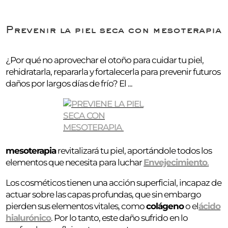
Prevenir la piel seca con mesoterapia
¿Por qué no aprovechar el otoño para cuidar tu piel,
rehidratarla, repararla y fortalecerla para prevenir futuros
daños por largos días de frío? El ...
mesoterapia
revitalizará tu piel, aportándole todos los
elementos que necesita para luchar
Envejecimiento
.
Los cosméticos tienen una acción superficial, incapaz de
actuar sobre las capas profundas, que sin embargo
pierden sus elementos vitales, como
colágeno
o el
ácido
hialurónico
. Por lo tanto, este daño sufrido en lo