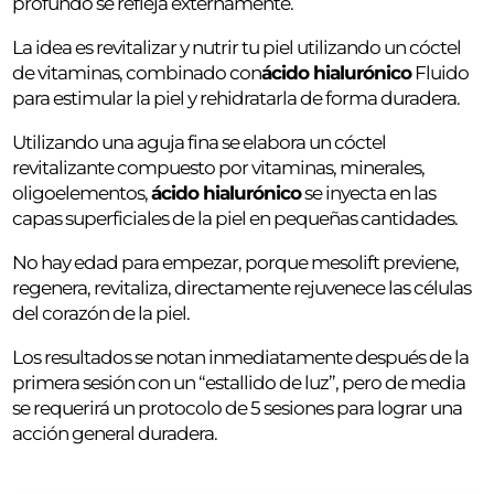
profundo se refleja externamente.
La idea es revitalizar y nutrir tu piel utilizando un cóctel
de vitaminas, combinado con
ácido hialurónico
Fluido
para estimular la piel y rehidratarla de forma duradera.
Utilizando una aguja fina se elabora un cóctel
revitalizante compuesto por vitaminas, minerales,
oligoelementos,
ácido hialurónico
se inyecta en las
capas superficiales de la piel en pequeñas cantidades.
No hay edad para empezar, porque mesolift previene,
regenera, revitaliza, directamente rejuvenece las células
del corazón de la piel.
Los resultados se notan inmediatamente después de la
primera sesión con un “estallido de luz”, pero de media
se requerirá un protocolo de 5 sesiones para lograr una
acción general duradera.