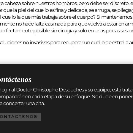
ra cabeza sobre nuestros hombros, pero debe ser discreto, e
que la piel del cuello es fina y delicada, se arruga, se pliega
del cuello la que más trabaja sobre el cuerpo? Si mantenemos e
ente no hace falta casi nada para que vuelva a estar en armo
perfectamente posible sin cirugía y solo en unas pocas sesio
oluciones no invasivas para recuperar un cuello de estrella an
ntáctenos
elegir al Doctor Christophe Desouches y su equipo, está tr
mpañarán en cada etapa de su enfoque. No dude en ponerse 
a concertar una cita.
ONTÁCTENOS