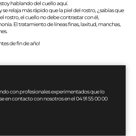
stoy hablando del cuello aquí.
 y se relaja más rápido que la piel del rostro, ¿sabías que
l rostro, el cuello no debe contrastar con él,
nía. El tratamiento de líneas finas, laxitud, manchas,
nes.
tes de fin de año!
atando con profesionales experimentados que lo
en contacto con nosotros en el 04 91 55 00 00