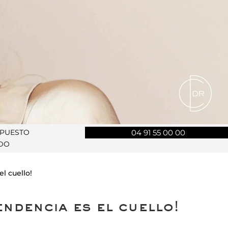
UPUESTO
04 91 55 00 00
DO
el cuello!
endencia es el cuello!