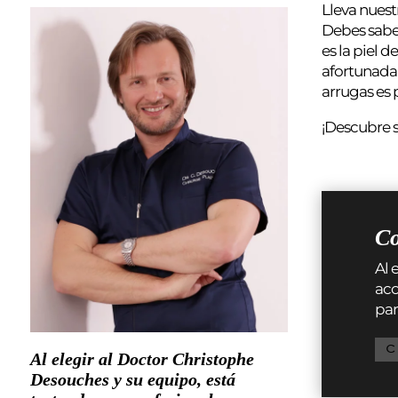
Lleva nuest
Debes saber 
es la piel 
afortunadam
arrugas es 
¡Descubre s
Co
Al 
aco
par
C
Al elegir al Doctor Christophe
Desouches y su equipo, está