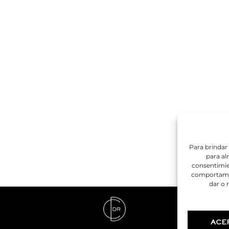
Para brindar
para al
consentimie
comportamien
dar o 
ACE