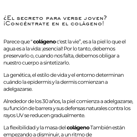
¿El secreto para verse joven?
¡Concéntrate en el colágeno!
Parece que "
colágeno
c'est la vie”, es a la piel lo que el
agua es a la vida: ¡esencial! Por lo tanto, debemos
preservarlo o, cuando nos falta, debemos obligar a
nuestro cuerpo a sintetizarlo.
La genética, el estilo de vida y el entorno determinan
cuándo la epidermis y la dermis comienzan a
adelgazarse.
Alrededor de los 30 años, la piel comienza a adelgazarse,
su función de barrera y sus defensas naturales contra los
rayos UV se reducen gradualmente.
La flexibilidad y la masa del
colágeno
También están
empezando a disminuir, a un ritmo de