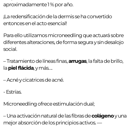
aproximadamente 1 % por año.
¡La redensificación de la dermis se ha convertido
entonces en el acto esencial!
Para ello utilizamos microneedling que actuará sobre
diferentes alteraciones, de forma segura y sin desalojo
social.
– Tratamiento de líneas finas,
arrugas
, la falta de brillo,
la
piel flácida
, y más….
– Acné y cicatrices de acné.
- Estrías.
Microneedling ofrece estimulación dual;
– Una activación natural de las fibras de
colágeno
y una
mejor absorción de los principios activos. —