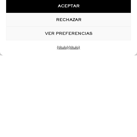
sexo femenino
ACEPTAR
Ninfoplastia
RECHAZAR
CIRUGÍA DE SILUETA
Liposucción de vientre
VER PREFERENCIAS
Liposucción de caderas
Liposucción de muslos
{título}
{título}
Liposucción de pantorrillas
Lipofilling de glúteos
Abdominoplastia
Prótesis de pantorrilla
Criolipólisis
INNOVACIONES
cosmética a medida
Análisis de la piel
Cellfina
HIFU
ORIGEN
simulador 3D