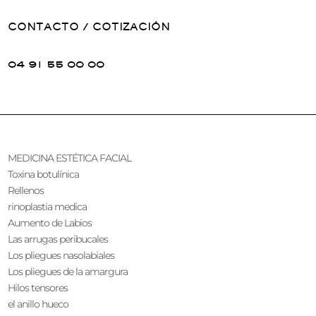
CONTACTO / COTIZACIÓN
04 91 55 00 00
MEDICINA ESTÉTICA FACIAL
Toxina botulínica
Rellenos
rinoplastia medica
Aumento de Labios
Las arrugas peribucales
Los pliegues nasolabiales
Los pliegues de la amargura
Hilos tensores
el anillo hueco