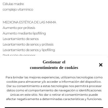
Células madre
complejo vitamínico
MEDICINA ESTÉTICA DE LAS MAMA
Aumento por prótesis
Aumento mediante lipofilling
Levantamiento de senos
Levantamiento de senos y prótesis
Levantamiento de senos y lipofilling
Reducción de pezones
Intususcepción del pezón
Gestionar el
Aumento axilar
consentimiento de cookies
CIRUGÍA ÍNTIMA
Para brindar las mejores experiencias, utilizamos tecnologías como
sexo masculino
cookies para almacenar y/o acceder a información del dispositivo.
Dar su consentimiento a estas tecnologías nos permitirá procesar
Alargamiento del pene
datos como el comportamiento de navegación o identificaciones
engrosamiento del pene
únicas en este sitio. No dar o retirar el consentimiento puede
Ácido hialurónico
afectar negativamente a determinadas características y funciones.
Levantamiento de escroto