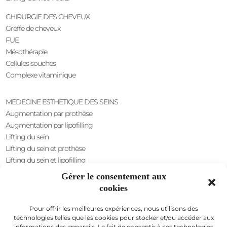
CHIRURGIE DES CHEVEUX
Greffe de cheveux
FUE
Mésothérapie
Cellules souches
Complexe vitaminique
MEDECINE ESTHETIQUE DES SEINS
Augmentation par prothèse
Augmentation par lipofilling
Lifting du sein
Lifting du sein et prothèse
Lifting du sein et lipofilling
Réduction du mamelon
Gérer le consentement aux
Invagination du mamelon
cookies
Augmentation par voie axillaire
Pour offrir les meilleures expériences, nous utilisons des
CHIRURGIE INTIME
technologies telles que les cookies pour stocker et/ou accéder aux
Sexe masculin
informations des appareils. Le fait de consentir à ces technologies