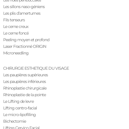
Les rides peribuccales
Les sillons naso-géniens
Les plis d’amertumes
Fils tenseurs
Le cerne creux
Le cerne foncé
Peeling moyen et profond
Laser Fractionné ORIGIN
Microneedling
CHIRURGIE ESTHETIQUE DU VISAGE
Les paupières supérieures
Les paupières inférieures
Rhinoplastie chirurgicale
Rhinoplastie de la pointe
Le Lifting de levre
Lifting centro-facial
Le micro-lipofilling
Bichectomie
Lifting Cervico Facial