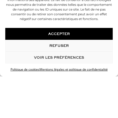
nous permettra de traiter des données telles que le comportement
Allongement pénien
de navigation ou les ID uniques sur ce site. Le fait de ne pas
Épaississement pénien
consentir ou de retirer son consentement peut avoir un effet
Acide hyaluronique
négatif sur certaines caractéristiques et fonctions.
Lifting du scrotum
Sexe féminin
ACCEPTER
Nymphoplastie
REFUSER
CHIRURGIE DE LA SILHOUETTE
Liposuccion du ventre
VOIR LES PRÉFÉRENCES
Liposuccion des hanches
Liposuccion des Cuisses
Politique de cookies
Mentions légales et politique de confidentialité
Liposuccion des Mollets
Lipofilling des fesses
Abdominoplastie
Prothèse des mollets
Cryolipolyse
INNOVATIONS
Cosmétique sur mesure