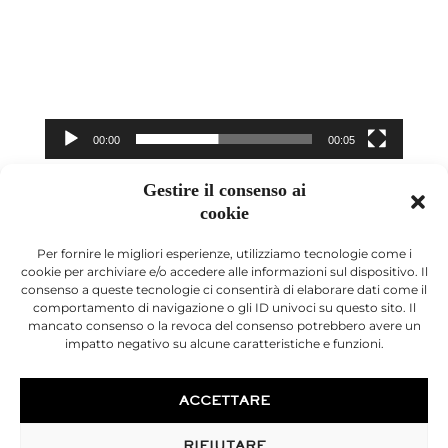
00:00
00:05
Gestire il consenso ai
cookie
Per fornire le migliori esperienze, utilizziamo tecnologie come i
cookie per archiviare e/o accedere alle informazioni sul dispositivo. Il
consenso a queste tecnologie ci consentirà di elaborare dati come il
comportamento di navigazione o gli ID univoci su questo sito. Il
mancato consenso o la revoca del consenso potrebbero avere un
impatto negativo su alcune caratteristiche e funzioni.
© 2026 Desouches Chirurgo Estetico
Avviso legale
ACCETTARE
RIFIUTARE