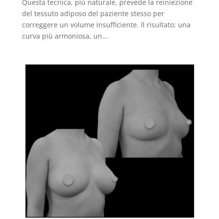
Questa tecnica, più naturale, prevede la reiniezione
del tessuto adiposo del paziente stesso per
correggere un volume insufficiente. Il risultato: una
curva più armoniosa, un...