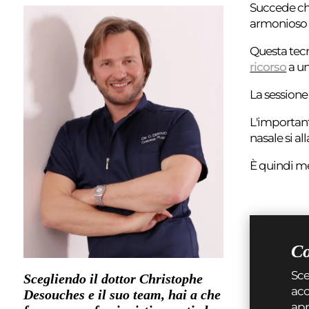
Succede ch
armonioso n
Questa tecn
ricorso
a u
La sessione
L'important
nasale si al
È quindi me
Co
Sce
Scegliendo il dottor Christophe
acc
Desouches e il suo team, hai a che
ap