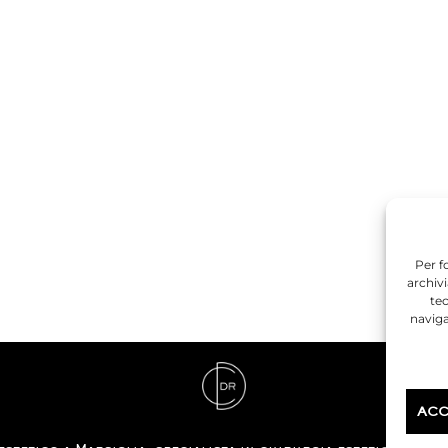
Per f
archivi
te
naviga
ACC