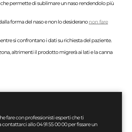
ica che permette di sublimare un naso rendendolo più
 dalla forma del naso e non lo desiderano
non fare
entre si confrontano i dati su richiesta del paziente.
ona, altrimenti il prodotto migrerà ai lati e la canna
e fare con professionisti esperti che ti
ontattarci allo 04 91 55 00 00 per fissare un