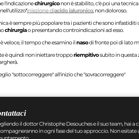
e l'indicazione
chirurgico
non è stabilito, c'è poi una tecn
ell'utilizzo
'
iniezione
di
acido ialuronico
, non doloroso.
ica è sempre più popolare tra i pazienti che sono infastiditi
no
chirurgia
o presentando controindicazioni ad esso.
 è veloce, il tempo che esamino il
naso
di fronte poi di lato m
e è quindi non iniettare troppo
riempitivo
subito in questa z
largherà.
glio "sottocorreggere" all'inizio che "sovracorreggere"
ntattaci
gliendo il dottor Christophe Desouches e il suo team, hai a ch
ompagneranno in ogni fase del tuo approccio. Non esitate a c
puntamento.