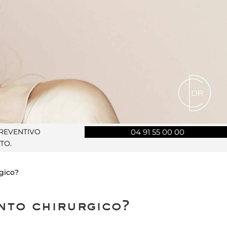
PREVENTIVO
04 91 55 00 00
TO.
gico?
nto chirurgico?